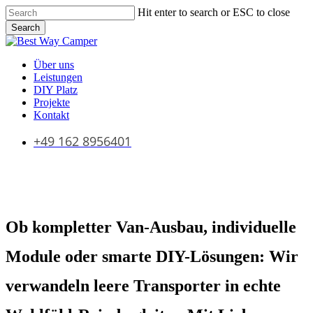
Skip
Hit enter to search or ESC to close
to
Search
main
Close
content
Search
Menu
Über uns
Leistungen
DIY Platz
Projekte
Kontakt
+49 162 8956401
Ob kompletter Van-Ausbau, individuelle
Module oder smarte DIY-Lösungen: Wir
verwandeln leere Transporter in echte