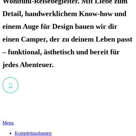
Wohlfühl-Reisebegleiter. Mit Liebe zum
Detail, handwerklichem Know-how und
einem Auge für Design bauen wir dir
einen Camper, der zu deinem Leben passt
– funktional, ästhetisch und bereit für
jedes Abenteuer.
Navigate
to
the
Menu
next
Komplettausbauten